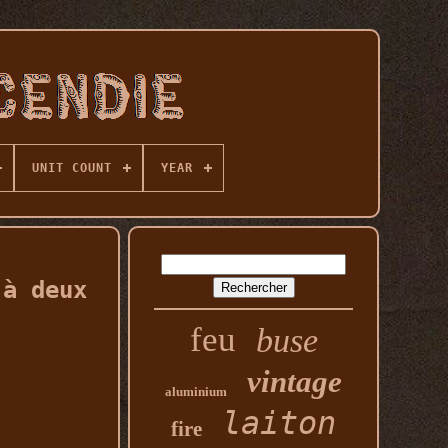
UNIT COUNT
YEAR
 à deux
feu
buse
vintage
aluminium
laiton
fire