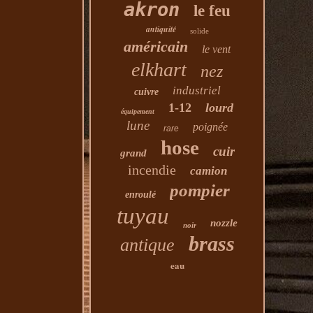
akron
le feu
antiquité
solide
américain
le vent
elkhart
nez
industriel
cuivre
1-12
lourd
équipement
lune
poignée
rare
hose
cuir
grand
incendie
camion
pompier
enroulé
tuyau
nozzle
noir
brass
antique
eau