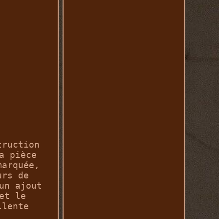
truction
a pièce
marquée,
urs de
un ajout
et le
llente