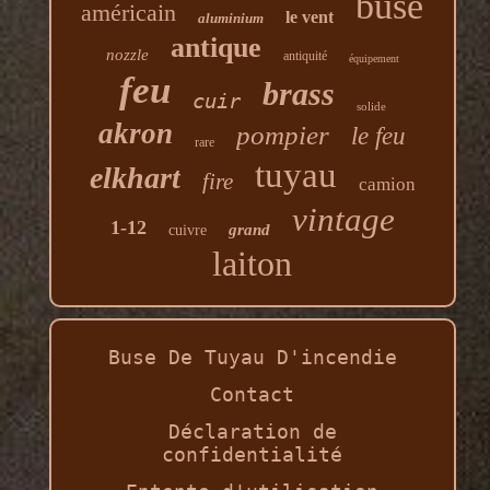
buse
américain
le vent
aluminium
antique
nozzle
antiquité
équipement
feu
brass
cuir
solide
akron
pompier
le feu
rare
tuyau
elkhart
fire
camion
vintage
1-12
grand
cuivre
laiton
Buse De Tuyau D'incendie
Contact
Déclaration de
confidentialité