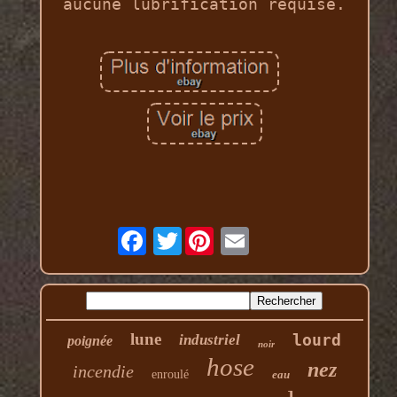
aucune lubrification requise.
Twitter
lune
lourd
industriel
poignée
noir
hose
nez
incendie
enroulé
eau