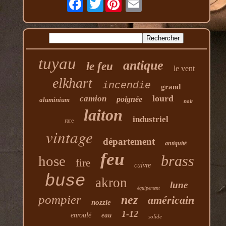
tuyau
antique
le feu
le vent
elkhart
incendie
grand
lourd
camion
poignée
aluminium
noir
laiton
industriel
rare
vintage
département
antiquité
feu
brass
hose
fire
cuivre
buse
akron
lune
équipement
pompier
nez
américain
nozzle
1-12
enroulé
eau
solide