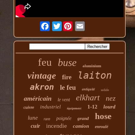
Twitter
feu
buse
aluminium
laiton
vintage
fire
akron
le feu
antiquité
solide
elkhart
nez
américain
le vent
1-12
lourd
industriel
cuivre
équipement
hose
lune
poignée
grand
rare
incendie
cuir
camion
enroulé