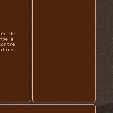
tée de
mpe à
contre
ation.