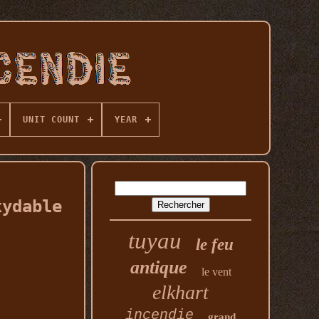
UNIT COUNT
YEAR
xydable
tuyau
le feu
antique
le vent
elkhart
incendie
grand