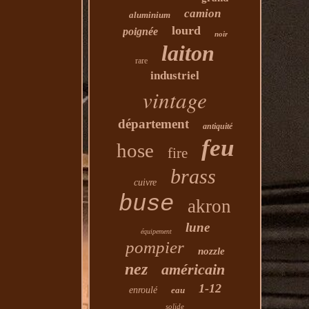
camion
aluminium
lourd
poignée
noir
laiton
rare
industriel
vintage
département
antiquité
feu
hose
fire
brass
cuivre
buse
akron
lune
équipement
pompier
nozzle
nez
américain
1-12
enroulé
eau
solide