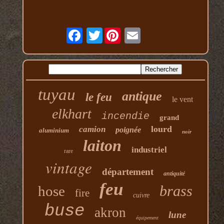
Twitter
tuyau
antique
le feu
le vent
elkhart
incendie
grand
lourd
camion
poignée
aluminium
noir
laiton
industriel
rare
vintage
département
antiquité
feu
brass
hose
fire
cuivre
buse
akron
lune
équipement