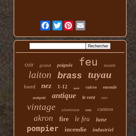
Twitter
feu
cuir
poignée
grand
nozzle
laiton
tuyau
brass
nez
lourd
1-12
cuivre
enroulé
noir
antique
le vent
antiquité
rare
vintage
camion
aluminium
eau
akron
le feu
fire
lune
pompier
incendie
industriel