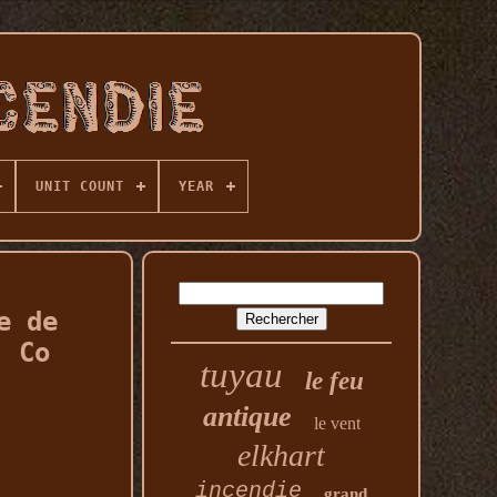
UNIT COUNT
YEAR
e de
. Co
tuyau
le feu
antique
le vent
elkhart
incendie
grand