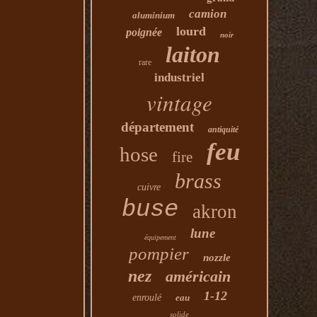
camion
aluminium
lourd
poignée
noir
laiton
rare
industriel
vintage
département
antiquité
feu
hose
fire
brass
cuivre
buse
akron
lune
équipement
pompier
nozzle
nez
américain
1-12
enroulé
eau
solide