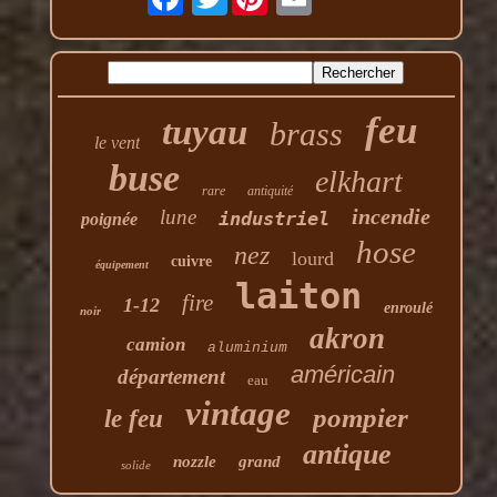
feu
tuyau
brass
le vent
buse
elkhart
rare
antiquité
incendie
lune
industriel
poignée
hose
nez
lourd
cuivre
équipement
laiton
fire
1-12
enroulé
noir
akron
camion
aluminium
américain
département
eau
vintage
pompier
le feu
antique
nozzle
grand
solide