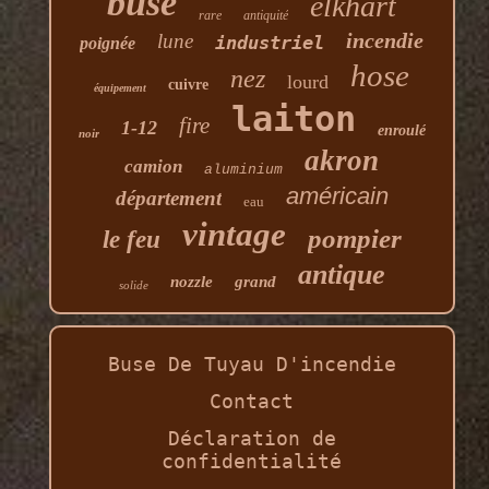
buse
elkhart
rare
antiquité
incendie
lune
industriel
poignée
hose
nez
lourd
cuivre
équipement
laiton
fire
1-12
enroulé
noir
akron
camion
aluminium
américain
département
eau
vintage
pompier
le feu
antique
nozzle
grand
solide
Buse De Tuyau D'incendie
Contact
Déclaration de
confidentialité