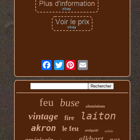
Twitter
feu
buse
aluminium
laiton
vintage
fire
akron
le feu
antiquité
solide
elkhart
nez
américain