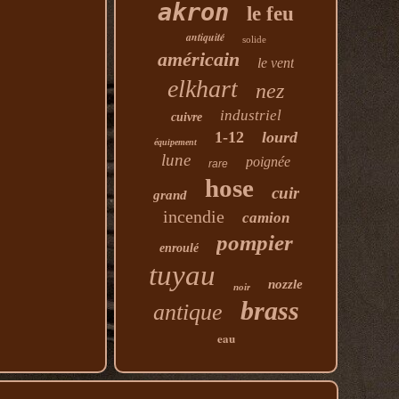
akron
le feu
antiquité
solide
américain
le vent
elkhart
nez
industriel
cuivre
1-12
lourd
équipement
lune
poignée
rare
hose
cuir
grand
incendie
camion
pompier
enroulé
tuyau
nozzle
noir
brass
antique
eau