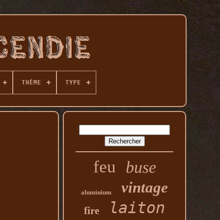
THÈME
TYPE
feu
buse
vintage
aluminium
laiton
fire