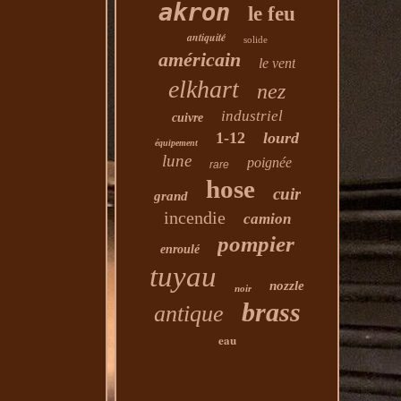
akron
le feu
antiquité
solide
américain
le vent
elkhart
nez
industriel
cuivre
1-12
lourd
équipement
lune
poignée
rare
hose
cuir
grand
incendie
camion
pompier
enroulé
tuyau
nozzle
noir
brass
antique
eau