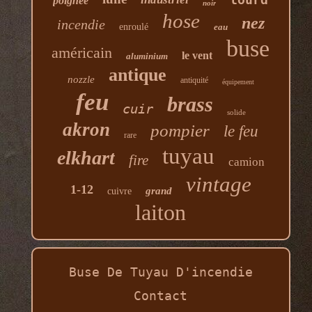
poignée
noir
hose
nez
incendie
enroulé
eau
buse
américain
le vent
aluminium
antique
nozzle
antiquité
équipement
feu
brass
cuir
solide
akron
pompier
le feu
rare
tuyau
elkhart
fire
camion
vintage
1-12
grand
cuivre
laiton
Buse De Tuyau D'incendie
Contact