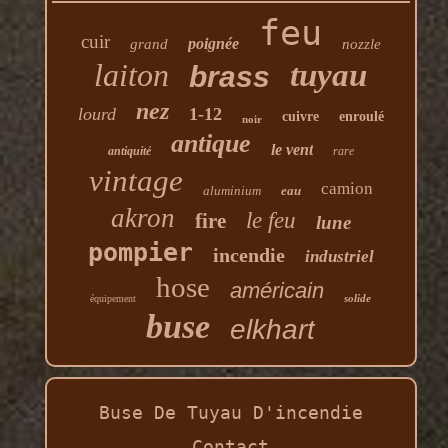
feu
cuir
poignée
grand
nozzle
laiton
tuyau
brass
nez
lourd
1-12
cuivre
enroulé
noir
antique
le vent
antiquité
rare
vintage
camion
aluminium
eau
akron
le feu
fire
lune
pompier
incendie
industriel
hose
américain
solide
équipement
buse
elkhart
Buse De Tuyau D'incendie
Contact