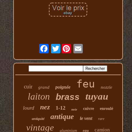
Twitter
feu
cuir
poignée
grand
nozzle
laiton
tuyau
brass
nez
lourd
1-12
cuivre
enroulé
noir
antique
le vent
antiquité
rare
vintage
camion
aluminium
eau