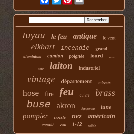
tuyau
antique
le feu
le vent
elkhart
incendie
grand
lourd
camion
poignée
aluminium
noir
laiton
industriel
rare
vintage
département
antiquité
feu
brass
hose
fire
cuivre
buse
akron
lune
équipement
pompier
nez
américain
nozzle
1-12
enroulé
eau
solide