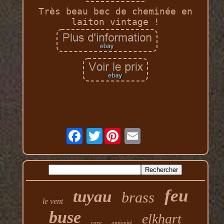
Très beau bec de cheminée en
laiton vintage !
Twitter
feu
tuyau
brass
le vent
buse
elkhart
rare
antiquité