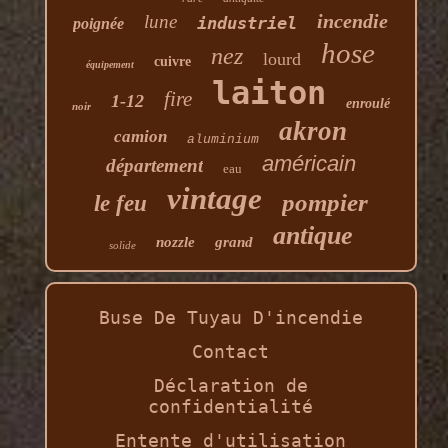
incendie
lune
industriel
poignée
hose
nez
lourd
cuivre
équipement
laiton
fire
1-12
enroulé
noir
akron
camion
aluminium
américain
département
eau
vintage
pompier
le feu
antique
nozzle
grand
solide
Buse De Tuyau D'incendie
Contact
Déclaration de
confidentialité
Entente d'utilisation