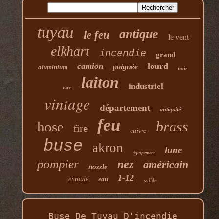
tuyau
antique
le feu
le vent
elkhart
incendie
grand
lourd
camion
poignée
aluminium
noir
laiton
industriel
rare
vintage
département
antiquité
feu
brass
hose
fire
cuivre
buse
akron
lune
équipement
pompier
nez
américain
nozzle
1-12
enroulé
eau
solide
Buse De Tuyau D'incendie