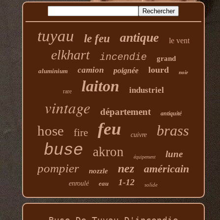
tuyau
antique
le feu
le vent
elkhart
incendie
grand
lourd
camion
poignée
aluminium
noir
laiton
industriel
rare
vintage
département
antiquité
feu
brass
hose
fire
cuivre
buse
akron
lune
équipement
pompier
nez
américain
nozzle
1-12
enroulé
eau
solide