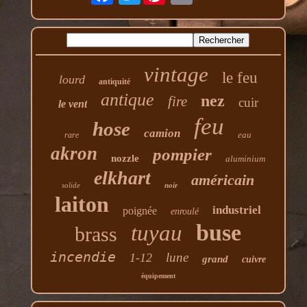
vintage
le feu
lourd
antiquité
antique
nez
fire
cuir
le vent
feu
hose
camion
eau
rare
akron
pompier
nozzle
aluminium
elkhart
américain
solide
noir
laiton
industriel
poignée
enroulé
buse
tuyau
brass
incendie
lune
1-12
grand
cuivre
équipement