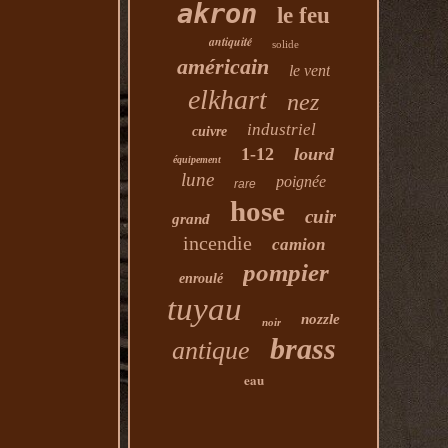
akron
le feu
antiquité
solide
américain
le vent
elkhart
nez
industriel
cuivre
1-12
lourd
équipement
lune
poignée
rare
hose
cuir
grand
incendie
camion
pompier
enroulé
tuyau
nozzle
noir
brass
antique
eau