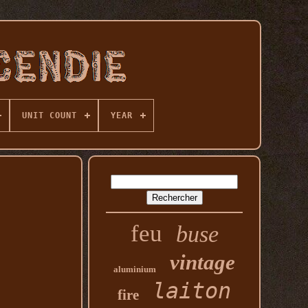
UNIT COUNT
YEAR
feu
buse
vintage
aluminium
laiton
fire