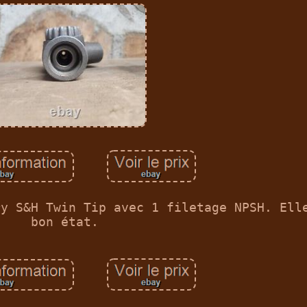
ry S&H Twin Tip avec 1 filetage NPSH. Ell
bon état.