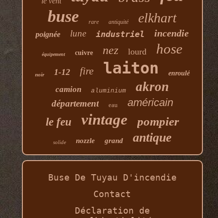
le vent
buse
elkhart
rare
antiquité
incendie
lune
industriel
poignée
hose
nez
lourd
cuivre
équipement
laiton
fire
1-12
enroulé
noir
akron
camion
aluminium
américain
département
eau
vintage
pompier
le feu
antique
nozzle
grand
solide
Buse De Tuyau D'incendie
Contact
Déclaration de