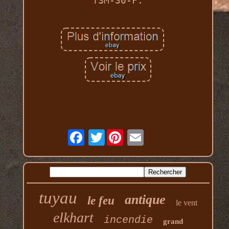
TSM-30-F.
Twitter
tuyau
antique
le feu
le vent
elkhart
incendie
grand