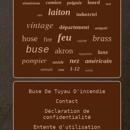
lourd
camion
poignée
aluminium
noir
laiton
industriel
rare
vintage
département
antiquité
feu
brass
hose
fire
cuivre
buse
akron
lune
équipement
pompier
nez
américain
nozzle
1-12
enroulé
eau
solide
Buse De Tuyau D'incendie
Contact
Déclaration de
confidentialité
Entente d'utilisation