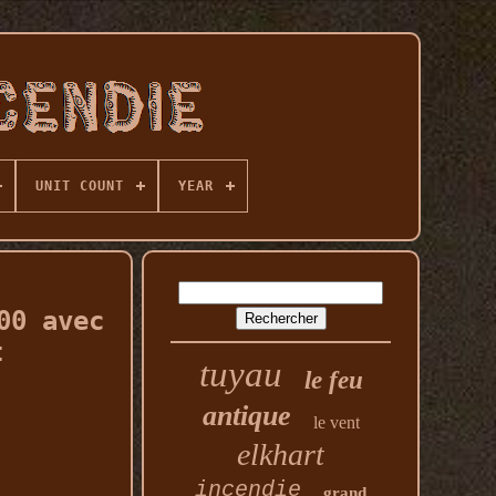
UNIT COUNT
YEAR
00 avec
t
tuyau
le feu
antique
le vent
elkhart
incendie
grand