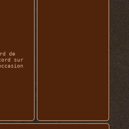
rd de
cord sur
occasion