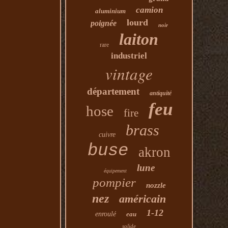
camion
aluminium
lourd
poignée
noir
laiton
rare
industriel
vintage
département
antiquité
feu
hose
fire
brass
cuivre
buse
akron
lune
équipement
pompier
nozzle
nez
américain
1-12
enroulé
eau
solide