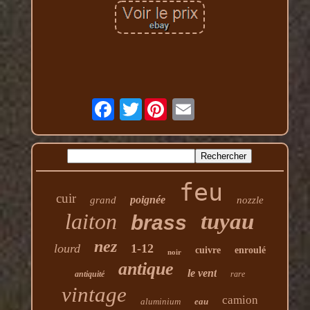
Twitter
feu
cuir
poignée
grand
nozzle
laiton
tuyau
brass
nez
lourd
1-12
cuivre
enroulé
noir
antique
le vent
antiquité
rare
vintage
camion
aluminium
eau