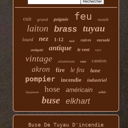
feu
cuir
poignée
grand
nozzle
laiton
tuyau
brass
nez
lourd
1-12
cuivre
enroulé
noir
antique
le vent
antiquité
rare
vintage
camion
aluminium
eau
akron
le feu
fire
lune
pompier
incendie
industriel
hose
américain
solide
équipement
buse
elkhart
Buse De Tuyau D'incendie