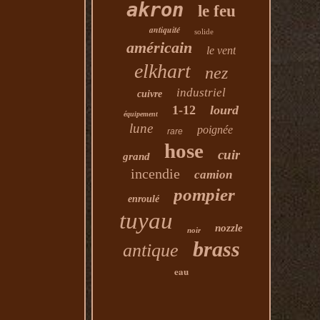
akron
le feu
antiquité
solide
américain
le vent
elkhart
nez
industriel
cuivre
1-12
lourd
équipement
lune
poignée
rare
hose
cuir
grand
incendie
camion
pompier
enroulé
tuyau
nozzle
noir
brass
antique
eau