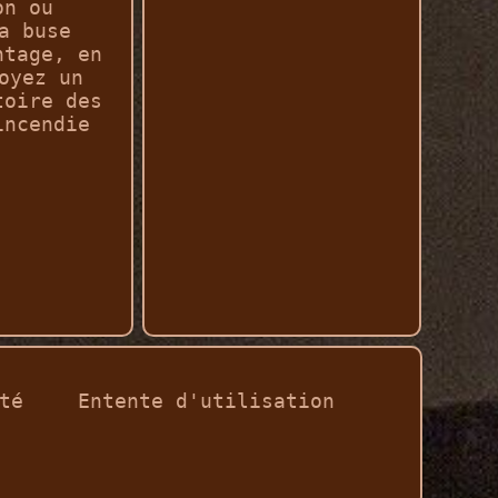
on ou
a buse
ntage, en
oyez un
toire des
incendie
té
Entente d'utilisation