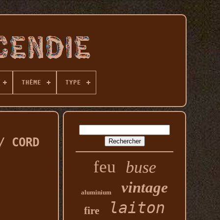
THÈME
TYPE
/ CORD
feu
buse
vintage
aluminium
laiton
fire