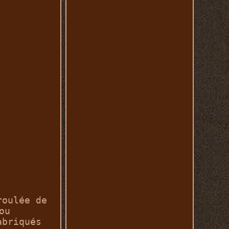
roulée de
ou
abriqués