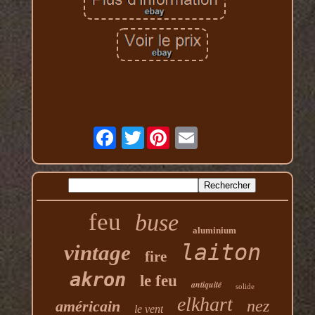
Twitter
feu
buse
aluminium
laiton
vintage
fire
akron
le feu
antiquité
solide
elkhart
nez
américain
le vent