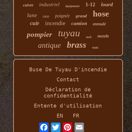
1-12
lourd
industriel
cuivre
équipement
hose
lune
poignée
grand
rare
incendie
cuir
camion
enroulé
tuyau
pompier
nozzle
noir
brass
antique
eau
Buse De Tuyau D'incendie
Contact
Déclaration de
confidentialité
Entente d'utilisation
EN
FR