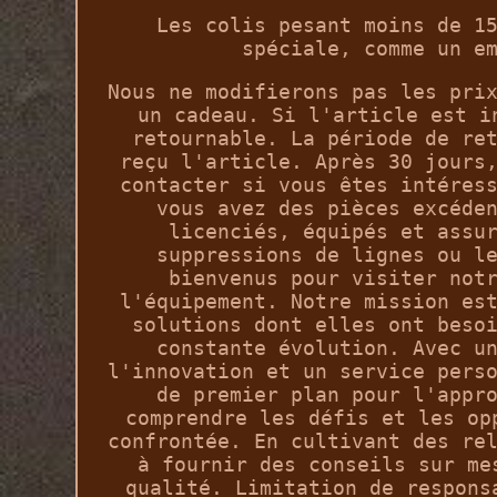
Les colis pesant moins de 1
spéciale, comme un e
Nous ne modifierons pas les pri
un cadeau. Si l'article est i
retournable. La période de re
reçu l'article. Après 30 jours
contacter si vous êtes intéres
vous avez des pièces excéde
licenciés, équipés et assu
suppressions de lignes ou l
bienvenus pour visiter not
l'équipement. Notre mission es
solutions dont elles ont beso
constante évolution. Avec u
l'innovation et un service pers
de premier plan pour l'appr
comprendre les défis et les op
confrontée. En cultivant des re
à fournir des conseils sur me
qualité. Limitation de respons