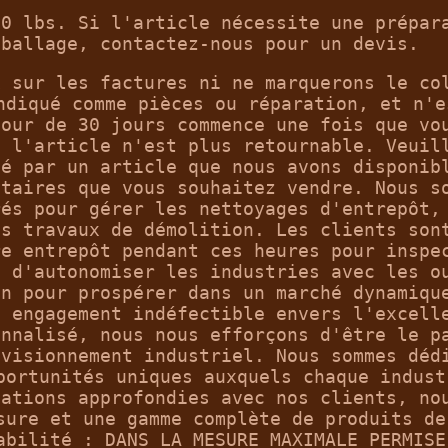
50 lbs. Si l'article nécessite une prépar
mballage, contactez-nous pour un devis.
x sur les factures ni ne marquerons le co
ndiqué comme pièces ou réparation, et n'e
tour de 30 jours commence une fois que vo
, l'article n'est plus retournable. Veuil
sé par un article que nous avons disponib
ntaires que vous souhaitez vendre. Nous s
rés pour gérer les nettoyages d'entrepôt,
es travaux de démolition. Les clients son
re entrepôt pendant ces heures pour inspe
t d'autonomiser les industries avec les o
in pour prospérer dans un marché dynamiqu
n engagement indéfectible envers l'excell
onnalisé, nous nous efforçons d'être le p
ovisionnement industriel. Nous sommes déd
portunités uniques auxquels chaque indust
lations approfondies avec nos clients, no
sure et une gamme complète de produits de
abilité : DANS LA MESURE MAXIMALE PERMISE