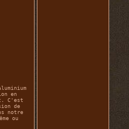
Aluminium
ion en
t. C'est
sion de
ns notre
ême ou