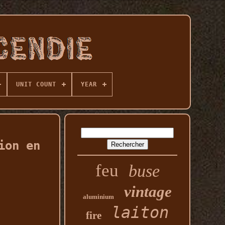
UNIT COUNT
YEAR
ion en
feu
buse
vintage
aluminium
laiton
fire