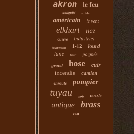
akron
le feu
antiquité
solide
américain
le vent
elkhart
nez
industriel
cuivre
1-12
lourd
équipement
lune
poignée
rare
hose
cuir
grand
incendie
camion
pompier
enroulé
tuyau
nozzle
noir
brass
antique
eau