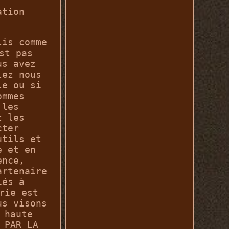
ation
lis comme
st pas
us avez
lez nous
le ou si
ommes
 les
t les
cter
utils et
e et en
ence,
artenaire
iés à
rie est
us visons
 haute
 PAR LA