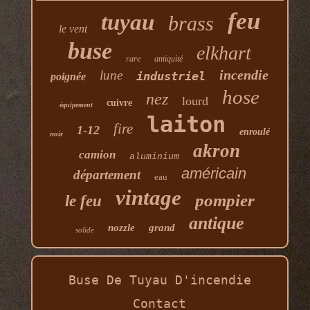
feu
tuyau
brass
le vent
buse
elkhart
rare
antiquité
incendie
lune
industriel
poignée
hose
nez
lourd
cuivre
équipement
laiton
fire
1-12
enroulé
noir
akron
camion
aluminium
américain
département
eau
vintage
pompier
le feu
antique
nozzle
grand
solide
Buse De Tuyau D'incendie
Contact