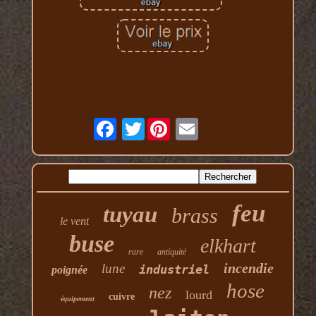
Twitter
feu
tuyau
brass
le vent
buse
elkhart
rare
antiquité
incendie
lune
industriel
poignée
hose
nez
lourd
cuivre
équipement