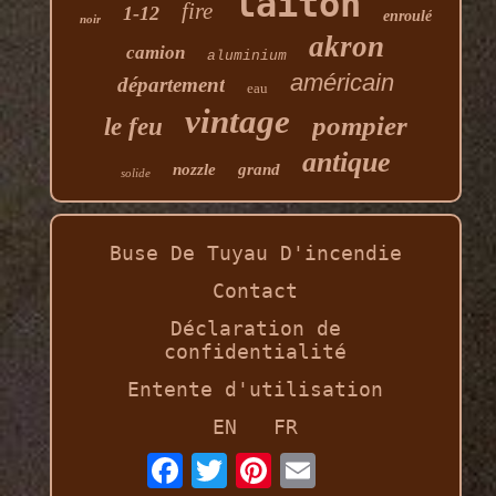
laiton
fire
1-12
enroulé
noir
akron
camion
aluminium
américain
département
eau
vintage
pompier
le feu
antique
nozzle
grand
solide
Buse De Tuyau D'incendie
Contact
Déclaration de
confidentialité
Entente d'utilisation
EN
FR