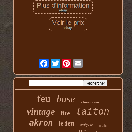
Twitter
feu
buse
aluminium
laiton
vintage
fire
akron
le feu
antiquité
solide