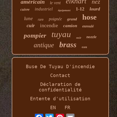
elkhart
nez
américain
le vent
1-12
lourd
industriel
cuivre
équipement
hose
lune
poignée
grand
rare
incendie
cuir
camion
enroulé
tuyau
pompier
nozzle
noir
brass
antique
eau
Buse De Tuyau D'incendie
Contact
Déclaration de
confidentialité
Entente d'utilisation
EN
FR