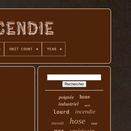
UNIT COUNT
YEAR
lune
poignée
industriel
noir
incendie
lourd
hose
enroulé
eau
nez
américain