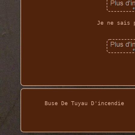
Je ne sais 
Buse De Tuyau D'incendie