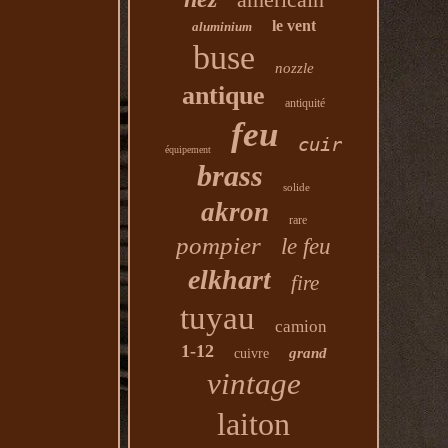
le vent
aluminium
buse
nozzle
antique
antiquité
feu
cuir
équipement
brass
solide
akron
rare
pompier
le feu
elkhart
fire
tuyau
camion
1-12
grand
cuivre
vintage
laiton