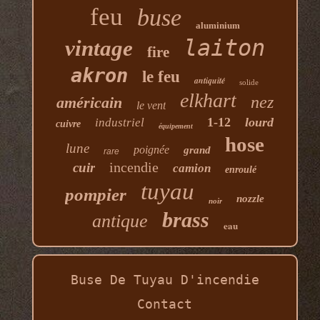
feu
buse
aluminium
laiton
vintage
fire
akron
le feu
antiquité
solide
elkhart
nez
américain
le vent
1-12
lourd
industriel
cuivre
équipement
hose
lune
poignée
grand
rare
incendie
cuir
camion
enroulé
tuyau
pompier
nozzle
noir
brass
antique
eau
Buse De Tuyau D'incendie
Contact