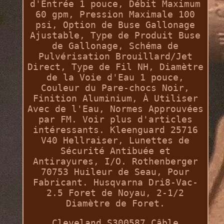
d'Entrée 1 pouce, Débit Maximum
60 gpm, Pression Maximale 100
psi, Option de Buse Gallonage
Ajustable, Type de Produit Buse
de Gallonage, Schéma de
Pulvérisation Brouillard/Jet
Direct, Type de Fil NH, Diamètre
de la Voie d'Eau 1 pouce,
Couleur du Pare-chocs Noir,
Finition Aluminium, À Utiliser
Avec de l'Eau, Normes Approuvées
par FM. Voir plus d'articles
intéressants. Kleenguard 25716
V40 Hellraiser, Lunettes de
Sécurité Antibuée et
Antirayures, I/O. Rothenberger
70753 Huileur de Seau, Pour
Fabricant. Husqvarna Dri8-Vac-
2.5 Foret de Noyau, 2-1/2
Diamètre de Foret.
Cleveland S300587 Câble