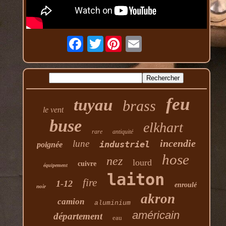
Twitter
feu
tuyau
brass
le vent
buse
elkhart
rare
antiquité
incendie
lune
industriel
poignée
hose
nez
lourd
cuivre
équipement
laiton
fire
1-12
enroulé
noir
akron
camion
aluminium
américain
département
eau