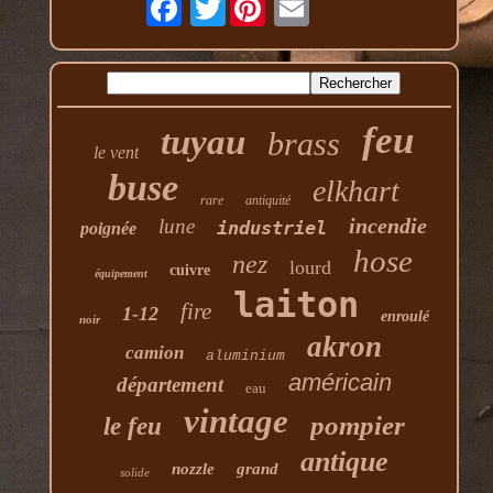
feu
tuyau
brass
le vent
buse
elkhart
rare
antiquité
incendie
lune
industriel
poignée
hose
nez
lourd
cuivre
équipement
laiton
fire
1-12
enroulé
noir
akron
camion
aluminium
américain
département
eau
vintage
pompier
le feu
antique
nozzle
grand
solide