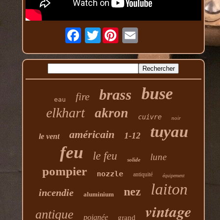
Twitter
buse
brass
fire
eau
elkhart
akron
cuivre
noir
tuyau
américain
1-12
le vent
feu
le feu
lune
solide
pompier
nozzle
antiquité
équipement
laiton
nez
incendie
aluminium
vintage
antique
poignée
grand