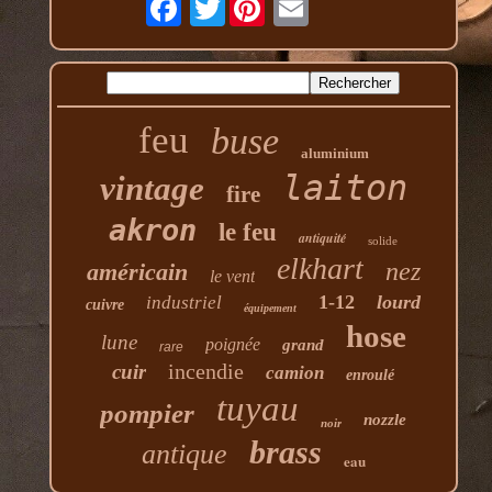
feu
buse
aluminium
laiton
vintage
fire
akron
le feu
antiquité
solide
elkhart
nez
américain
le vent
1-12
lourd
industriel
cuivre
équipement
hose
lune
poignée
grand
rare
incendie
cuir
camion
enroulé
tuyau
pompier
nozzle
noir
brass
antique
eau