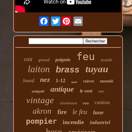
Twitter
feu
cuir
poignée
grand
nozzle
laiton
tuyau
brass
nez
lourd
1-12
cuivre
enroulé
noir
antique
le vent
antiquité
rare
vintage
camion
aluminium
eau
akron
le feu
fire
lune
pompier
incendie
industriel
hose