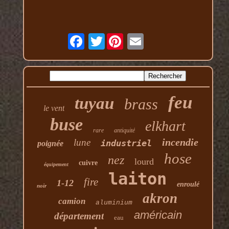
Twitter
feu
tuyau
brass
le vent
buse
elkhart
rare
antiquité
incendie
lune
industriel
poignée
hose
nez
lourd
cuivre
équipement
laiton
fire
1-12
enroulé
noir
akron
camion
aluminium
américain
département
eau