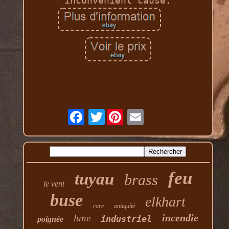
inconvénient causé.
Twitter
feu
tuyau
brass
le vent
buse
elkhart
rare
antiquité
incendie
lune
industriel
poignée