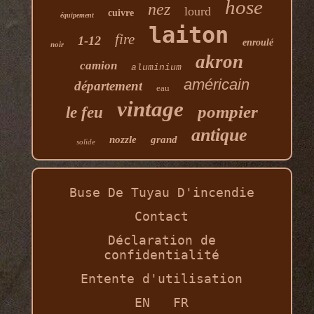
hose
nez
lourd
cuivre
équipement
laiton
fire
1-12
enroulé
noir
akron
camion
aluminium
américain
département
eau
vintage
pompier
le feu
antique
nozzle
grand
solide
Buse De Tuyau D'incendie
Contact
Déclaration de
confidentialité
Entente d'utilisation
EN
FR