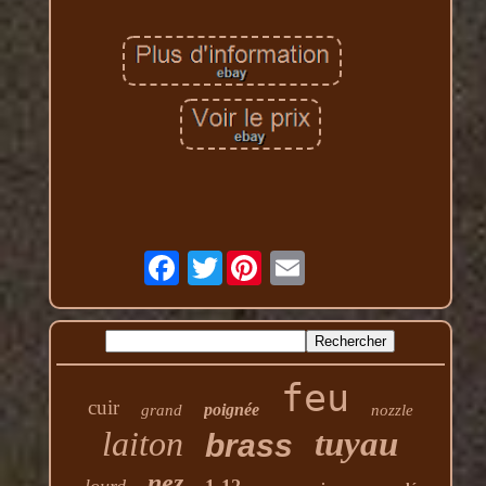
Twitter
feu
cuir
poignée
grand
nozzle
laiton
tuyau
brass
nez