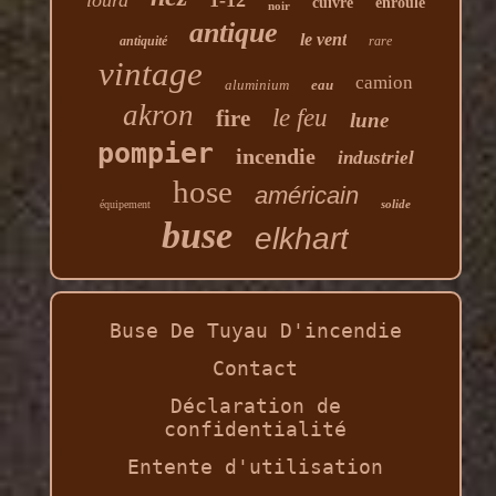
lourd
1-12
cuivre
enroulé
noir
antique
le vent
antiquité
rare
vintage
camion
aluminium
eau
akron
le feu
fire
lune
pompier
incendie
industriel
hose
américain
solide
équipement
buse
elkhart
Buse De Tuyau D'incendie
Contact
Déclaration de
confidentialité
Entente d'utilisation