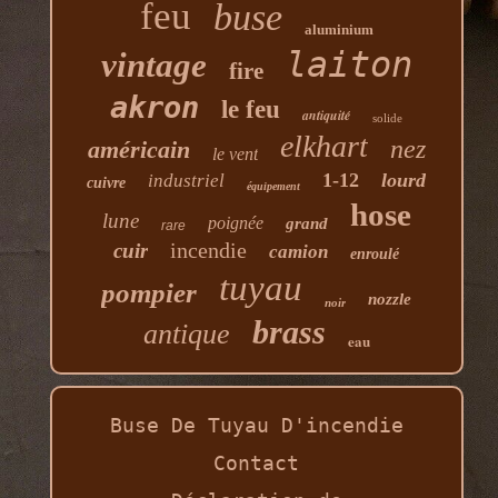
feu
buse
aluminium
laiton
vintage
fire
akron
le feu
antiquité
solide
elkhart
nez
américain
le vent
1-12
lourd
industriel
cuivre
équipement
hose
lune
poignée
grand
rare
incendie
cuir
camion
enroulé
tuyau
pompier
nozzle
noir
brass
antique
eau
Buse De Tuyau D'incendie
Contact