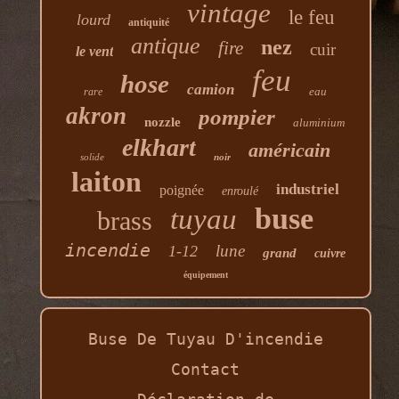
vintage
le feu
lourd
antiquité
antique
nez
fire
cuir
le vent
feu
hose
camion
eau
rare
akron
pompier
nozzle
aluminium
elkhart
américain
solide
noir
laiton
industriel
poignée
enroulé
buse
tuyau
brass
incendie
lune
1-12
grand
cuivre
équipement
Buse De Tuyau D'incendie
Contact