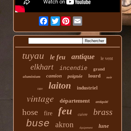
Twitter
tuyau
antique
le feu
le vent
elkhart
incendie
grand
lourd
camion
poignée
aluminium
noir
laiton
industriel
rare
vintage
département
antiquité
feu
brass
hose
fire
cuivre
buse
akron
lune
équipement