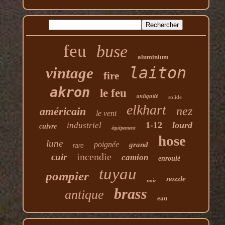
feu
buse
aluminium
laiton
vintage
fire
akron
le feu
antiquité
solide
elkhart
nez
américain
le vent
1-12
lourd
industriel
cuivre
équipement
hose
lune
poignée
grand
rare
incendie
cuir
camion
enroulé
tuyau
pompier
nozzle
noir
brass
antique
eau