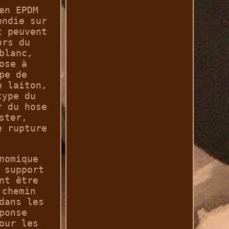
en EPDM
endie sur
t peuvent
ors du
blanc,
ose à
pe de
e laiton,
type du
r du hose
ster,
e rupture
nomique
 support
nt être
 chemin
dans les
ponse
our les