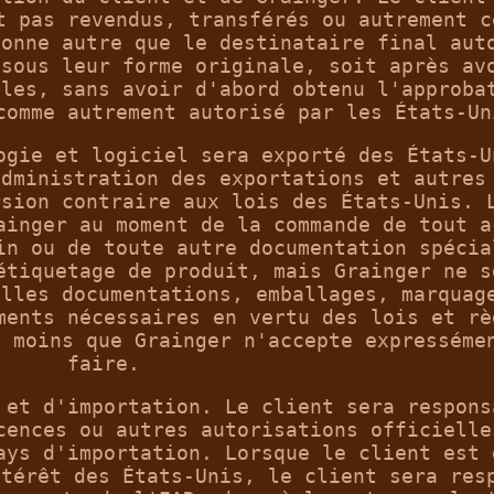
t pas revendus, transférés ou autrement c
sonne autre que le destinataire final aut
 sous leur forme originale, soit après av
cles, sans avoir d'abord obtenu l'approba
comme autrement autorisé par les États-Un
ogie et logiciel sera exporté des États-U
administration des exportations et autres
rsion contraire aux lois des États-Unis. 
ainger au moment de la commande de tout a
in ou de toute autre documentation spécia
étiquetage de produit, mais Grainger ne s
elles documentations, emballages, marquag
ments nécessaires en vertu des lois et rè
à moins que Grainger n'accepte expresséme
faire.
 et d'importation. Le client sera respons
cences ou autres autorisations officielle
ays d'importation. Lorsque le client est 
ntérêt des États-Unis, le client sera res