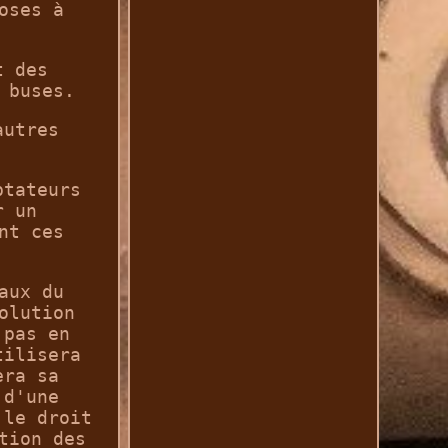
oses à
t des
 buses.
autres
ptateurs
r un
nt ces
aux du
olution
 pas en
tilisera
era sa
 d'une
 le droit
tion des