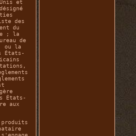
Unis et
désigné
ties
iste des
ent du
e ; la
ureau de
; ou la
s États-
icains
tations,
èglements
glements
st
gère
s États-
re aux
 produits
nataire
 s'engage