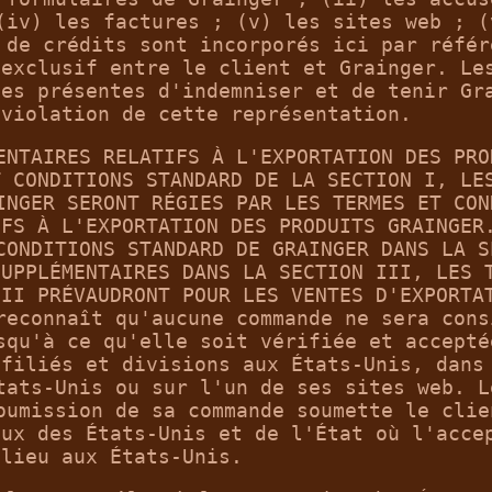
(iv) les factures ; (v) les sites web ; (
 de crédits sont incorporés ici par référ
 exclusif entre le client et Grainger. Le
les présentes d'indemniser et de tenir Gr
 violation de cette représentation.
ENTAIRES RELATIFS À L'EXPORTATION DES PRO
T CONDITIONS STANDARD DE LA SECTION I, LE
INGER SERONT RÉGIES PAR LES TERMES ET CON
IFS À L'EXPORTATION DES PRODUITS GRAINGER
CONDITIONS STANDARD DE GRAINGER DANS LA S
SUPPLÉMENTAIRES DANS LA SECTION III, LES 
III PRÉVAUDRONT POUR LES VENTES D'EXPORTA
reconnaît qu'aucune commande ne sera cons
squ'à ce qu'elle soit vérifiée et accepté
ffiliés et divisions aux États-Unis, dans
tats-Unis ou sur l'un de ses sites web. L
oumission de sa commande soumette le clie
aux des États-Unis et de l'État où l'acce
 lieu aux États-Unis.