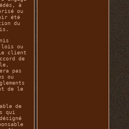
édés, à
orisé ou
oir été
tion du
is.
nis
 lois ou
Le client
ccord de
le,
era pas
es ou
glements
nt de le
able de
s qui
désigné
ponsable