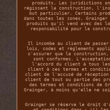
produits. Les juridictions o
régissant la construction, l'in
but particulier. Certains pro
dans toutes les zones. Grainger
produits qu'il vend avec des l
responsabilité pour la constr
Il incombe au client de passer
lois, codes et règlements appl
s'assurer que la construction,
sont conformes. L'acceptatio
l'accord du client à tous le
client à ces termes et conditi
client de l'accusé de réception
client de tout ou partie des pr
des termes et conditions de G
Grainger, à moins qu'elle ne so
Grainger se réserve le droit d'
et conditions dans : (i) les