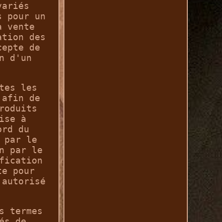
variés
s pour un
a vente
ation des
cepte de
n d'un
tes les
 afin de
roduits
ise à
ord du
 par le
n par le
fication
te pour
 autorisé
s termes
és de