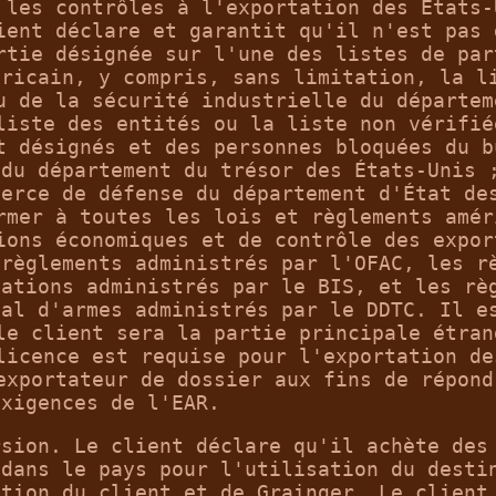
 les contrôles à l'exportation des États-
ient déclare et garantit qu'il n'est pas 
rtie désignée sur l'une des listes de par
éricain, y compris, sans limitation, la l
u de la sécurité industrielle du départem
liste des entités ou la liste non vérifié
t désignés et des personnes bloquées du b
 du département du trésor des États-Unis 
merce de défense du département d'État de
rmer à toutes les lois et règlements amér
ions économiques et de contrôle des expor
 règlements administrés par l'OFAC, les r
tations administrés par le BIS, et les rè
nal d'armes administrés par le DDTC. Il e
le client sera la partie principale étran
licence est requise pour l'exportation de
exportateur de dossier aux fins de répond
exigences de l'EAR.
rsion. Le client déclare qu'il achète des
 dans le pays pour l'utilisation du desti
ation du client et de Grainger. Le client