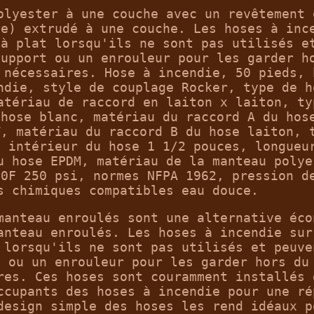
olyester à une couche avec un revêtement 
re) extrudé à une couche. Les hoses à inc
 à plat lorsqu'ils ne sont pas utilisés e
support ou un enrouleur pour les garder h
 nécessaires. Hose à incendie, 50 pieds, 
ndie, style de couplage Rocker, type de h
atériau de raccord en laiton x laiton, ty
 hose blanc, matériau du raccord A du hos
T, matériau du raccord B du hose laiton, 
e intérieur du hose 1 1/2 pouces, longueu
u hose EPDM, matériau de la manteau polye
70F 250 psi, normes NFPA 1962, pression d
s chimiques compatibles eau douce.
manteau enroulés sont une alternative éco
anteau enroulés. Les hoses à incendie sur
 lorsqu'ils ne sont pas utilisés et peuve
t ou un enrouleur pour les garder hors du
res. Ces hoses sont couramment installés 
ccupants des hoses à incendie pour une ré
design simple des hoses les rend idéaux p