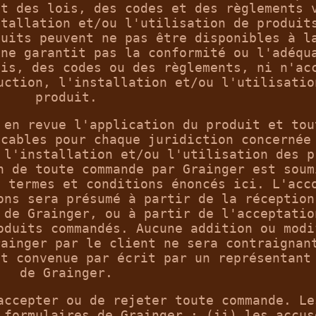
nt des lois, des codes et des règlements 
stallation et/ou l'utilisation de produit
duits peuvent ne pas être disponibles à l
 ne garantit pas la conformité ou l'adéqu
ois, des codes ou des règlements, ni n'ac
uction, l'installation et/ou l'utilisatio
produit.
 en revue l'application du produit et tou
icables pour chaque juridiction concernée
 l'installation et/ou l'utilisation des p
n de toute commande par Grainger est soum
s termes et conditions énoncés ici. L'acc
ons sera présumé à partir de la réception
 de Grainger, ou à partir de l'acceptatio
oduits commandés. Aucune addition ou modi
rainger par le client ne sera contraignan
it convenue par écrit par un représentant
de Grainger.
accepter ou de rejeter toute commande. Le
 formulaires de Grainger ; (ii) les accus