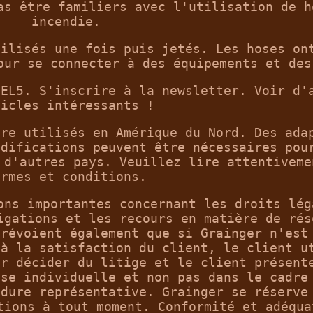
as être familiers avec l'utilisation de h
incendie.
tilisés une fois puis jetés. Les hoses on
our se connecter à des équipements et des
FEL5. S'inscrire à la newsletter. Voir d'
ticles intéressants !
tre utilisés en Amérique du Nord. Des ada
odifications peuvent être nécessaires pou
 d'autres pays. Veuillez lire attentiveme
ermes et conditions.
ons importantes concernant les droits lég
igations et les recours en matière de rés
prévoient également que si Grainger n'est
 à la satisfaction du client, le client u
ur décider du litige et le client présent
ase individuelle et non pas dans le cadre
édure représentative. Grainger se réserve
tions à tout moment. Conformité et adéqua