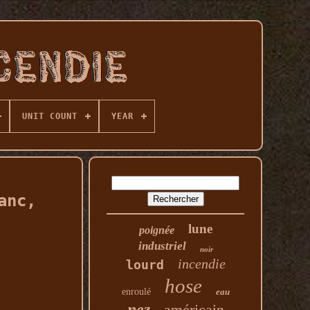
UNIT COUNT
YEAR
anc,
lune
poignée
industriel
noir
incendie
lourd
hose
enroulé
eau
nez
américain