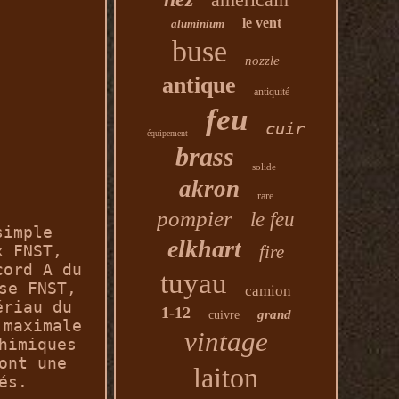
le vent
aluminium
buse
nozzle
antique
antiquité
feu
cuir
équipement
brass
solide
akron
rare
pompier
le feu
simple
elkhart
fire
x FNST,
cord A du
tuyau
se FNST,
camion
ériau du
1-12
grand
cuivre
 maximale
vintage
himiques
ont une
laiton
és.