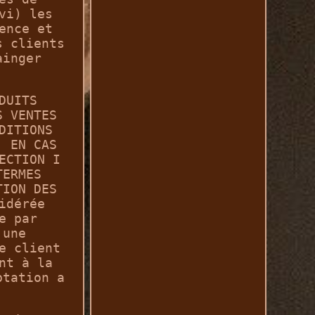
vi) les
ence et
s clients
ainger
DUITS
S VENTES
DITIONS
. EN CAS
ECTION I
TERMES
TION DES
idérée
e par
 une
e client
nt à la
ptation a