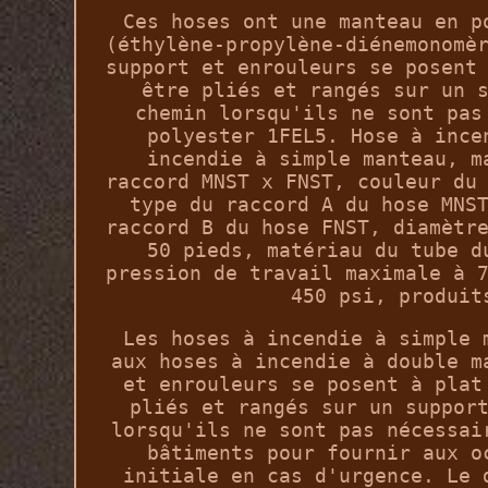
Ces hoses ont une manteau en p
(éthylène-propylène-diénemonomè
support et enrouleurs se posent
être pliés et rangés sur un 
chemin lorsqu'ils ne sont pas
polyester 1FEL5. Hose à ince
incendie à simple manteau, m
raccord MNST x FNST, couleur du
type du raccord A du hose MNS
raccord B du hose FNST, diamètr
50 pieds, matériau du tube d
pression de travail maximale à 
450 psi, produit
Les hoses à incendie à simple 
aux hoses à incendie à double m
et enrouleurs se posent à plat
pliés et rangés sur un suppor
lorsqu'ils ne sont pas nécessai
bâtiments pour fournir aux o
initiale en cas d'urgence. Le 