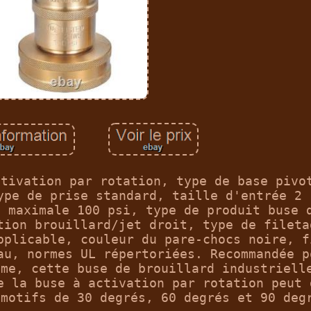
ctivation par rotation, type de base pivo
ype de prise standard, taille d'entrée 2 
n maximale 100 psi, type de produit buse 
tion brouillard/jet droit, type de fileta
pplicable, couleur du pare-chocs noire, f
au, normes UL répertoriées. Recommandée p
ume, cette buse de brouillard industriell
e la buse à activation par rotation peut 
 motifs de 30 degrés, 60 degrés et 90 deg