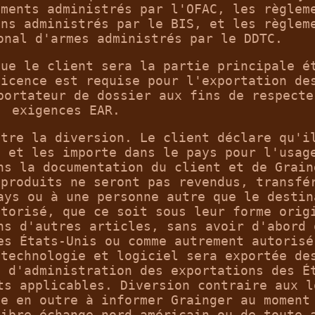
ements administrés par l'OFAC, les règlem
ons administrés par le BIS, et les règlem
onal d'armes administrés par le DDTC.
que le client sera la partie principale é
licence est requise pour l'exportation de
portateur de dossier aux fins de respecte
exigences EAR.
ntre la diversion. Le client déclare qu'i
s et les importe dans le pays pour l'usag
ns la documentation du client et de Grain
 produits ne seront pas revendus, transfé
ays ou à une personne autre que le destin
utorisé, que ce soit sous leur forme orig
ns d'autres articles, sans avoir d'abord 
es États-Unis ou comme autrement autorisé
 technologie et logiciel sera exportée de
s d'administration des exportations des É
ts applicables. Diversion contraire aux l
ge en outre à informer Grainger au moment
libre-échange nord-américain ou de toute 