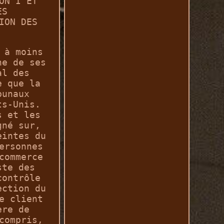
ON I ET
ES
ION DES
 à moins
ne de ses
al des
e que la
bunaux
ts-Unis.
s et les
gné sur,
eintes du
ersonnes
commerce
ste des
contrôle
ection du
e client
ère de
compris,