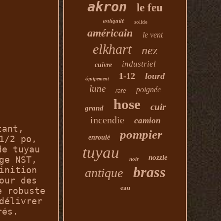
akron
le feu
antiquité
solide
américain
le vent
elkhart
nez
industriel
cuivre
1-12
lourd
équipement
lune
poignée
rare
hose
cuir
grand
incendie
camion
tant,
pompier
enroulé
1/2 po,
tuyau
de tuyau
nozzle
ge NST,
noir
brass
inition
antique
our des
eau
e robuste
délivrer
rés.