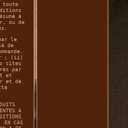
 toute
ditions
ésumé à
r, ou de
és.
par le
sé de
ommande.
r ; (ii)
s sites
rés par
t et
r et de
tte
DUITS
ENTES À
DITIONS
. EN CAS