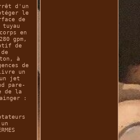
rrêt d'un
otéger le
rface de
 tuyau
corps en
280 gpm,
otif de
 de
ton, à
gences de
livre un
un jet
nd pare-
e de la
ainger :
ptateurs
 un
ERMES