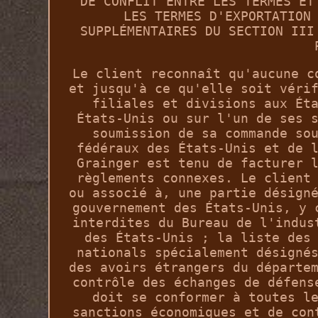
DE CONFLIT ENTRE LES TERMES ET
LES TERMES D'EXPORTATION
SUPPLÉMENTAIRES DU SECTION III
Le client reconnaît qu'aucune c
et jusqu'à ce qu'elle soit véri
filiales et divisions aux Ét
États-Unis ou sur l'un de ses 
soumission de sa commande so
fédéraux des États-Unis et de 
Grainger est tenu de facturer 
règlements connexes. Le client
ou associé à, une partie désign
gouvernement des États-Unis, y 
interdites du Bureau de l'indus
des États-Unis ; la liste des
nationals spécialement désigné
des avoirs étrangers du départe
contrôle des échanges de défens
doit se conformer à toutes l
sanctions économiques et de con