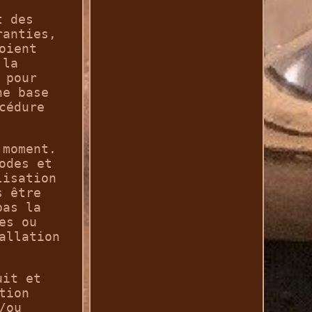
t des
ranties,
oient
 la
 pour
ne base
cédure
 moment.
odes et
lisation
s être
pas la
es ou
allation
uit et
tion
/ou