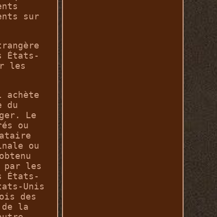
ents
ents sur
trangère
s États-
r les
l achète
e du
ger. Le
rés ou
ataire
inale ou
obtenu
 par les
s États-
tats-Unis
ois des
 de la
autre