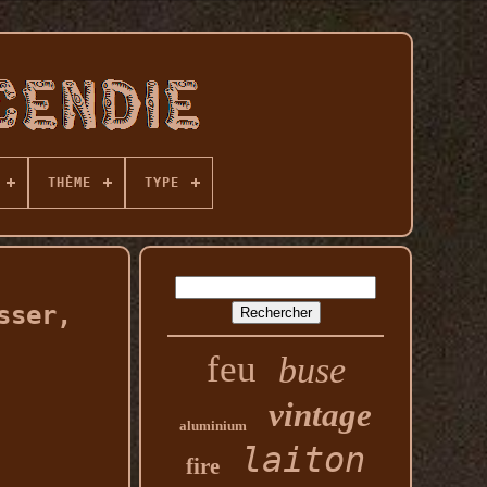
THÈME
TYPE
sser,
feu
buse
vintage
aluminium
laiton
fire