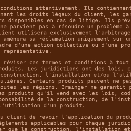
 conditions attentivement. Ils contiennen
rnant les droits légaux du client, les ga
rs disponibles en cas de litige. Ils prév
 ne parvient pas à résoudre un problème à
lient utilisera exclusivement l'arbitrage
t amènera sa réclamation uniquement sur u
adre d'une action collective ou d'une pro
représentative.
e réviser ces termes et conditions à tout
roduits. Les juridictions ont des lois, c
 construction, l'installation et/ou l'uti
culières. Certains produits peuvent ne pa
toutes les régions. Grainger ne garantit 
es produits qu'il vend avec les lois, cod
ponsabilité de la construction, de l'inst
l'utilisation d'un produit.
du client de revoir l'application du prod
èglements applicables pour chaque juridic
er que la construction, l'installation et