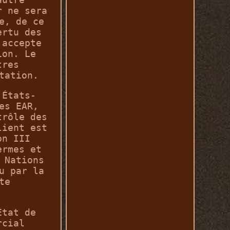
r ne sera
e, de ce
ertu des
'accepte
ion. Le
tres
tation.
 États-
es EAR,
trôle des
lient est
on III
ermes et
 Nations
u par la
te
État de
rcial