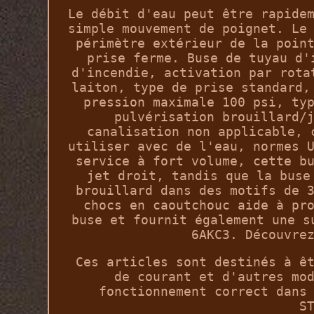
Le débit d'eau peut être rapide
simple mouvement de poignet. Le
périmètre extérieur de la poin
prise ferme. Buse de tuyau d'
d'incendie, activation par rota
laiton, type de prise standard,
pression maximale 100 psi, ty
pulvérisation brouillard/
canalisation non applicable, 
utiliser avec de l'eau, normes 
service à fort volume, cette b
jet droit, tandis que la buse
brouillard dans des motifs de 
chocs en caoutchouc aide à pr
buse et fournit également une s
6AKC3. Découvre
Ces articles sont destinés à ê
de courant et d'autres mo
fonctionnement correct dans
S