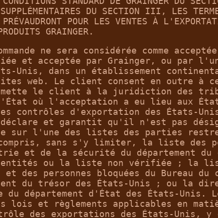
 CONDITIONS STANDARD DE GRAINGER DU SECTI
 SUPPLÉMENTAIRES DU SECTION III, LES TERM
 PRÉVAUDRONT POUR LES VENTES À L'EXPORTAT
PRODUITS GRAINGER.
ommande ne sera considérée comme acceptée
fiée et acceptée par Grainger, ou par l'u
ats-Unis, dans un établissement continent
sites web. Le client consent en outre à c
umette le client à la juridiction des tri
l'État où l'acceptation a eu lieu aux Éta
les contrôles d'exportation des États-Uni
 déclare et garantit qu'il n'est pas dési
ée sur l'une des listes des parties restr
compris, sans s'y limiter, la liste des p
trie et de la sécurité du département du 
 entités ou la liste non vérifiée ; la li
s et des personnes bloquées du Bureau du 
ment du trésor des États-Unis ; ou la dir
e du département d'État des États-Unis. L
es lois et règlements applicables en mati
trôle des exportations des États-Unis, y 