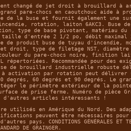
ment changé de jet droit à brouillard à a
 grand pare-chocs en caoutchouc aide à pr
te de la buse et fournit également une su
incendie, rotation, laiton 6AKC3. Buse de
tion, type de base pivotant, matériau du 
 taille d'entrée 2 1/2 po, débit maximal 
pe de produit buse de tuyau d'incendie, m
jet droit, type de filetage NST, diamètre
couleur du pare-chocs noire, finition lai
UL répertoriées. Recommandée pour des exi
use de brouillard industrielle robuste dé
 à activation par rotation peut délivrer 
30 degrés, 60 degrés et 90 degrés. Le gra
otéger le périmètre extérieur de la point
urface de prise ferme. Numéro de pièce Gr
z d'autres articles intéressants !
tre utilisés en Amérique du Nord. Des ada
difications peuvent être nécessaires pour
 d'autres pays. CONDITIONS GÉNÉRALES ET T
TANDARD DE GRAINGER.