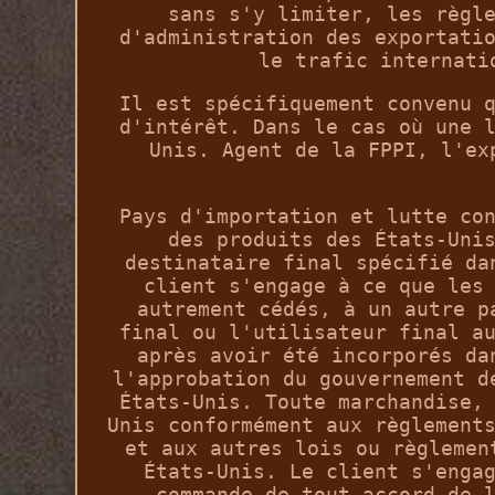
sans s'y limiter, les règl
d'administration des exportati
le trafic internati
Il est spécifiquement convenu 
d'intérêt. Dans le cas où une 
Unis. Agent de la FPPI, l'ex
Pays d'importation et lutte co
des produits des États-Uni
destinataire final spécifié da
client s'engage à ce que les
autrement cédés, à un autre p
final ou l'utilisateur final a
après avoir été incorporés da
l'approbation du gouvernement d
États-Unis. Toute marchandise,
Unis conformément aux règlement
et aux autres lois ou règlemen
États-Unis. Le client s'enga
commande de tout accord de 