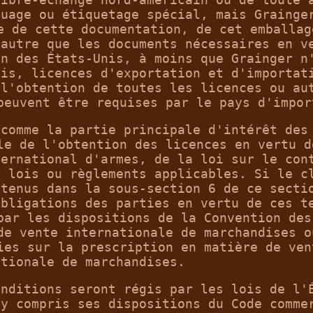
quage ou étiquetage spécial, mais Grainge
e de cette documentation, de cet emballag
 autre que les documents nécessaires en v
on des États-Unis, à moins que Grainger n
mis, licences d'exportation et d'importat
 l'obtention de toutes les licences ou au
peuvent être requises par le pays d'impor
 comme la partie principale d'intérêt des
le de l'obtention des licences en vertu d
ternational d'armes, de la loi sur le con
s lois ou règlements applicables. Si le c
ntenus dans la sous-section 6 de ce secti
obligations des parties en vertu de ces t
par les dispositions de la Convention des
de vente internationale de marchandises o
ies sur la prescription en matière de ven
ationale de marchandises.
onditions seront régis par les lois de l'
 y compris ses dispositions du Code comme