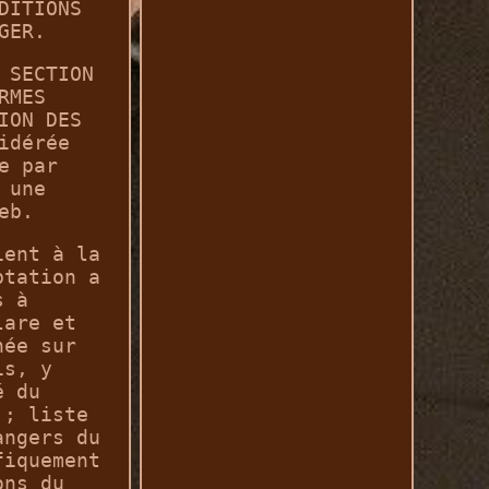
DITIONS
GER.
 SECTION
RMES
ION DES
idérée
e par
 une
eb.
ient à la
ptation a
s à
lare et
née sur
is, y
é du
 ; liste
angers du
fiquement
ons du