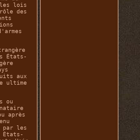
les lois
rôle des
ents
ions
d'armes
trangère
s États-
gère
ays
uits aux
e ultime
s ou
nataire
ou après
enu
 par les
 États-