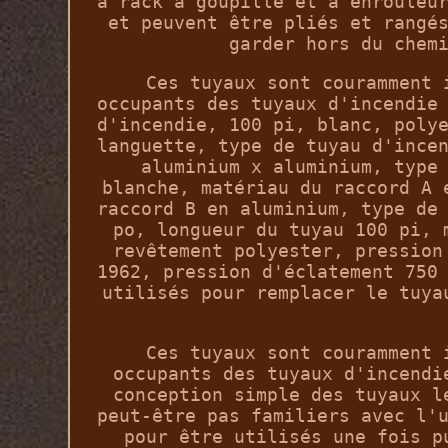
à rack à goupille et à enrouleu
et peuvent être pliés et rangé
garder hors du chem
Ces tuyaux sont couramment 
occupants des tuyaux d'incendie
d'incendie, 100 pi, blanc, poly
languette, type de tuyau d'ince
aluminium x aluminium, type
blanche, matériau du raccord A 
raccord B en aluminium, type de
po, longueur du tuyau 100 pi, 
revêtement polyester, pression
1962, pression d'éclatement 750
utilisés pour remplacer le tuya
Ces tuyaux sont couramment 
occupants des tuyaux d'incendi
conception simple des tuyaux l
peut-être pas familiers avec l'
pour être utilisés une fois p