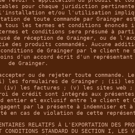
cables pour chaque juridiction pertinente
l'installation et/ou l'utilisation impliq
ptation de toute commande par Grainger es
à tous les termes et conditions énoncés i
termes et conditions sera présumé à parti
cusé de réception de Grainger, ou de l'ac
tie des produits commandés. Aucune additi
 conditions de Grainger par le client ne 
moins d'un accord écrit d'un représentant
de Grainger.
accepter ou de rejeter toute commande. Le
i) les formulaires de Grainger ; (ii) les
; (iv) les factures ; (v) les sites web ;
roi de crédit sont intégrés aux présentes
rd entier et exclusif entre le client et 
ngagent par la présente à indemniser et à
ité en cas de violation de cette représen
ENTAIRES RELATIFS À L'EXPORTATION DES PRO
T CONDITIONS STANDARD DU SECTION I, LES V