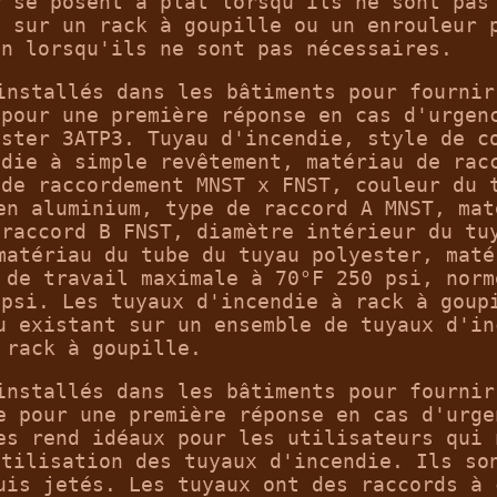
r se posent à plat lorsqu'ils ne sont pas
s sur un rack à goupille ou un enrouleur 
in lorsqu'ils ne sont pas nécessaires.
installés dans les bâtiments pour fournir
 pour une première réponse en cas d'urgen
ester 3ATP3. Tuyau d'incendie, style de c
ndie à simple revêtement, matériau de rac
 de raccordement MNST x FNST, couleur du 
en aluminium, type de raccord A MNST, mat
 raccord B FNST, diamètre intérieur du tu
matériau du tube du tuyau polyester, maté
 de travail maximale à 70°F 250 psi, norm
 psi. Les tuyaux d'incendie à rack à goup
u existant sur un ensemble de tuyaux d'in
rack à goupille.
installés dans les bâtiments pour fournir
e pour une première réponse en cas d'urge
es rend idéaux pour les utilisateurs qui 
utilisation des tuyaux d'incendie. Ils so
uis jetés. Les tuyaux ont des raccords à 