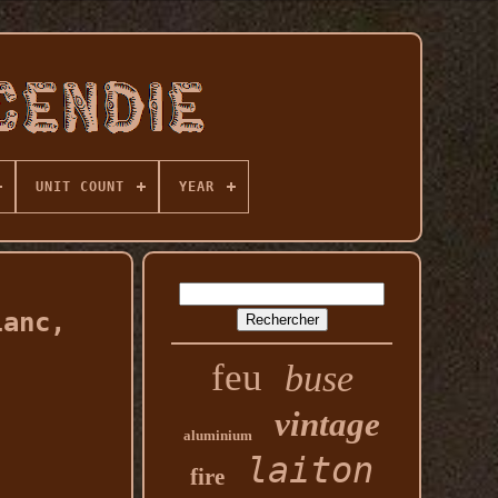
UNIT COUNT
YEAR
lanc,
feu
buse
vintage
aluminium
laiton
fire