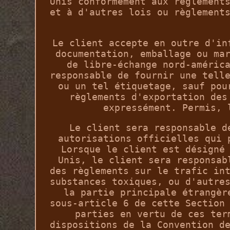
Unis conformément aux règlement
et à d'autres lois ou règlement
Le client accepte en outre d'in
documentation, emballage ou ma
de libre-échange nord-améric
responsable de fournir une tell
ou un tel étiquetage, sauf pou
règlements d'exportation des
expressément. Permis, 
Le client sera responsable d
autorisations officielles qui 
Lorsque le client est désigné
Unis, le client sera responsab
des règlements sur le trafic in
substances toxiques, ou d'autre
la partie principale étrangèr
sous-article 6 de cette Section
parties en vertu de ces ter
dispositions de la Convention d