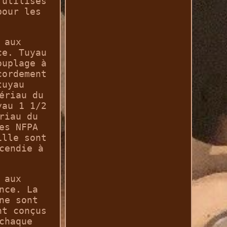
 utilisés
pour les
 aux
ce. Tuyau
ouplage à
cordement
tuyau
ériau du
yau 1 1/2
riau du
es NFPA
ille sont
cendie à
 aux
nce. La
ne sont
nt conçus
chaque