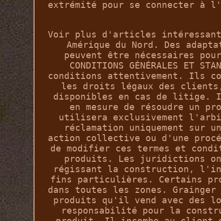
extrémité pour se connecter à l
Voir plus d'articles intéressan
Amérique du Nord. Des adapta
peuvent être nécessaires pou
CONDITIONS GÉNÉRALES ET STA
conditions attentivement. Ils c
les droits légaux des clients
disponibles en cas de litige. 
en mesure de résoudre un pr
utilisera exclusivement l'arb
réclamation uniquement sur u
action collective ou d'une proc
de modifier ces termes et condi
produits. Les juridictions o
régissant la construction, l'i
fins particulières. Certains pr
dans toutes les zones. Grainger
produits qu'il vend avec des l
responsabilité pour la constr
produit. Il incombe au client 