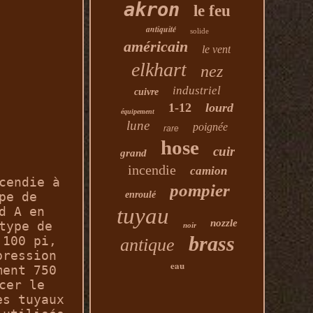
akron
le feu
antiquité
solide
américain
le vent
elkhart
nez
industriel
cuivre
1-12
lourd
équipement
lune
poignée
rare
hose
cuir
grand
incendie
camion
cendie à
pompier
enroulé
pe de
tuyau
d A en
nozzle
type de
noir
brass
 100 pi,
antique
pression
eau
ment 750
cer le
es tuyaux