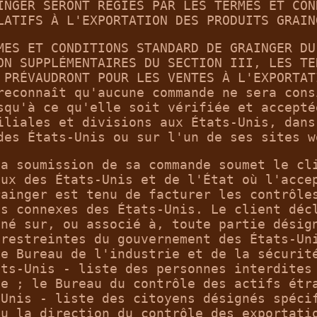
INGER SERONT RÉGIES PAR LES TERMES ET CON
LATIFS À L'EXPORTATION DES PRODUITS GRAIN
MES ET CONDITIONS STANDARD DE GRAINGER DU
ON SUPPLÉMENTAIRES DU SECTION III, LES TE
 PRÉVAUDRONT POUR LES VENTES À L'EXPORTAT
reconnaît qu'aucune commande ne sera cons
squ'à ce qu'elle soit vérifiée et accepté
iliales et divisions aux États-Unis, dans
des États-Unis ou sur l'un de ses sites w
la soumission de sa commande soumet le cl
aux des États-Unis et de l'État où l'acce
rainger est tenu de facturer les contrôle
ts connexes des États-Unis. Le client déc
gné sur, ou associé à, toute partie désig
 restreintes du gouvernement des États-Un
le Bureau de l'industrie et de la sécurit
ats-Unis - liste des personnes interdites
ée ; le Bureau du contrôle des actifs étr
-Unis - liste des citoyens désignés spéci
ou la direction du contrôle des exportati