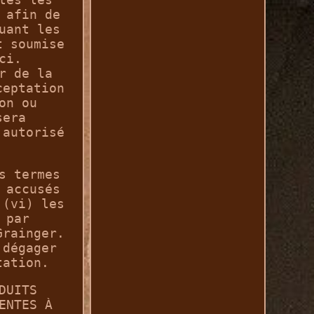
 afin de
uant les
t soumise
ci.
r de la
ceptation
on ou
sera
 autorisé
s termes
 accusés
 (vi) les
 par
Grainger.
 dégager
tation.
DUITS
ENTES À