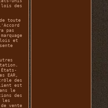
tats-Unis
 lois des
de toute
l'Accord
ra pas
 marquage
lois et
sente
utres
tation.
 États-
es EAR,
trôle des
lient est
ans le
tions des
 les
 de vente