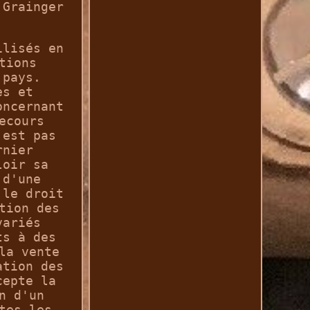
 Grainger
ilisés en
tions
 pays.
es et
oncernant
ecours
'est pas
rnier
loir sa
 d'une
 le droit
tion des
variés
ts à des
la vente
ation des
cepte la
n d'un
tes les