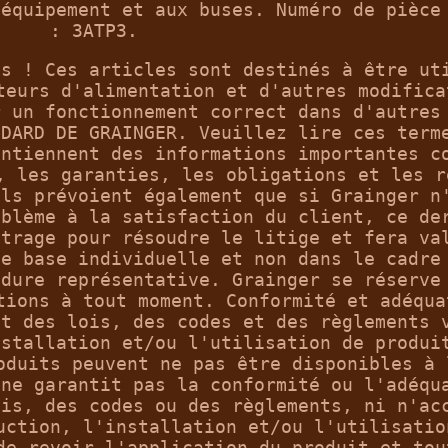
'équipement et aux buses. Numéro de pièce
: 3ATP3.
ts ! Ces articles sont destinés à être ut
teurs d'alimentation et d'autres modifica
r un fonctionnement correct dans d'autres
NDARD DE GRAINGER. Veuillez lire ces term
ontiennent des informations importantes c
, les garanties, les obligations et les r
Ils prévoient également que si Grainger n
oblème à la satisfaction du client, ce de
itrage pour résoudre le litige et fera va
ne base individuelle et non dans le cadre
édure représentative. Grainger se réserve
tions à tout moment. Conformité et adéqua
nt des lois, des codes et des règlements 
nstallation et/ou l'utilisation de produi
oduits peuvent ne pas être disponibles à 
 ne garantit pas la conformité ou l'adéqu
ois, des codes ou des règlements, ni n'ac
uction, l'installation et/ou l'utilisatio
de revoir l'application du produit et tou