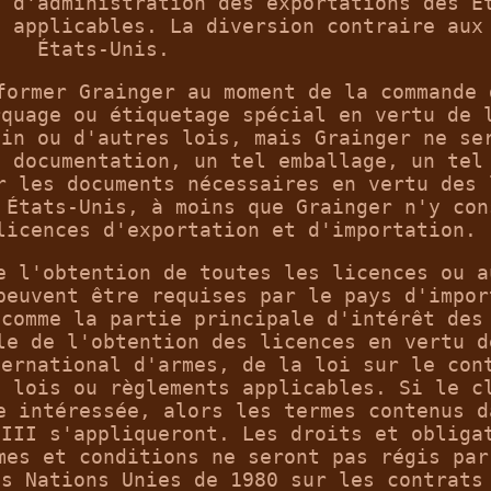
s d'administration des exportations des É
s applicables. La diversion contraire aux
États-Unis.
former Grainger au moment de la commande 
rquage ou étiquetage spécial en vertu de 
ain ou d'autres lois, mais Grainger ne se
e documentation, un tel emballage, un tel
r les documents nécessaires en vertu des 
 États-Unis, à moins que Grainger n'y con
licences d'exportation et d'importation.
e l'obtention de toutes les licences ou a
peuvent être requises par le pays d'impor
 comme la partie principale d'intérêt des
le de l'obtention des licences en vertu d
ternational d'armes, de la loi sur le con
s lois ou règlements applicables. Si le c
e intéressée, alors les termes contenus d
 III s'appliqueront. Les droits et obliga
mes et conditions ne seront pas régis par
es Nations Unies de 1980 sur les contrats