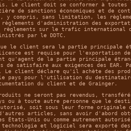
is. Le client doit se conformer à toutes 
tière de sanctions économiques et de cont
s, y compris, sans limitation, les règlem
 règlements d'administration des exportat
s règlements sur le trafic international 
inistrés par le DDTC.
que le client sera la partie principale é
licence est requise pour l'exportation de
nt qu'agent de la partie principale étran
ns de satisfaire aux exigences des EAR. P
. Le client déclare qu'il achète des prod
le pays pour l'utilisation du destinatair
cumentation du client et de Grainger.
roduits ne seront pas revendus, transféré
ys ou à toute autre personne que le desti
autorisé, soit sous leur forme originale 
d'autres articles, sans avoir d'abord obt
es États-Unis ou comme autrement autorisé
 technologie et logiciel sera exporté des